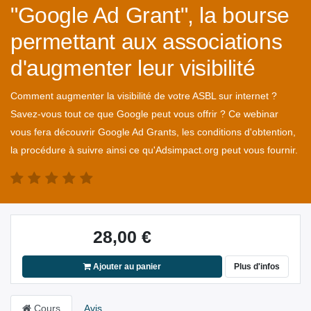
"Google Ad Grant", la bourse
permettant aux associations
d'augmenter leur visibilité
Comment augmenter la visibilité de votre ASBL sur internet ?
Savez-vous tout ce que Google peut vous offrir ? Ce webinar
vous fera découvrir Google Ad Grants, les conditions d'obtention,
la procédure à suivre ainsi ce qu'Adsimpact.org peut vous fournir.
28,00
€
Ajouter au panier
Plus d'infos
Cours
Avis