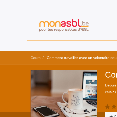
Cours
Comment travailler avec un volontaire sous
Com
Depuis 
cela? C
C